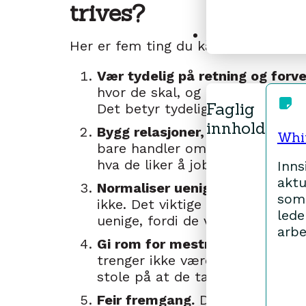
trives?
Faglig innhold
Her er fem ting du kan gjøre for å 
Vær tydelig på retning og forve
hvor de skal, og hva som skal ti
Faglig
Det betyr tydelige rammer.
innhold
Bygg relasjoner, ikke bare stru
Whi
bare handler om oppgaver. Læ
hva de liker å jobbe med og h
Inns
aktu
Normaliser uenighet og diskusj
som
ikke. Det viktige er hvordan ue
lede
uenige, fordi de vet at relasjone
arbe
Gi rom for mestring.
Gode teaml
trenger ikke være ekspert på a
stole på at de tar ansvar.
Feir fremgang.
Du trenger ikke 