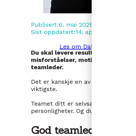
Publisert:
6. mai 2025
Sist oppdatert:
14. april 2026
Les om Dale Carnegie
Kont
Du skal levere resultater. Du skal 
misforståelser, motivere, prioriter
teamleder.
Det er kanskje en av de mest kreven
viktigste.
Teamet ditt er selvsagt mennesker, 
personligheter. Og du er den som s
God teamledelse hand