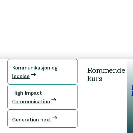
Kommunikasjon og
Kommende
25. august 2026
12 ukers program
LEDERUTVIKLING
ledelse
kurs
Kommunikasjon og
ledelse
High Impact
Communication
Generation next