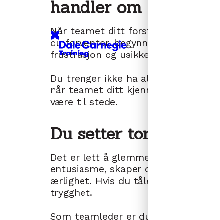
handler om klarhet.
Når teamet ditt forstår hva dere sk
du forventer, begynner ting å løsne
frustrasjon og usikkerhet. Og det e
Du trenger ikke ha alle svarene. M
når teamet ditt kjenner på usikkerhe
være til stede.
Du setter tonen.
Det er lett å glemme hvor mye teame
entusiasme, skaper du energi. Hvis d
ærlighet. Hvis du tåler usikkerhet 
trygghet.
Som teamleder er du kulturbærer.