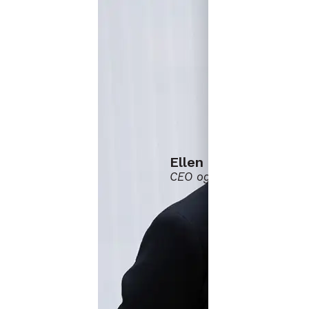
Ellen Breiby
CEO og ISO-sertifisert D