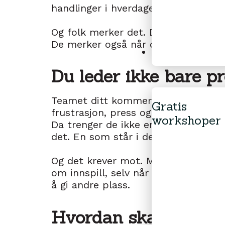
handlinger i hverdagen.
Og folk merker det. De merker om du 
De merker også når du virkelig bryr 
Gratis workshope
Du leder ikke bare pro
Teamet ditt kommer til å møte mot
Gratis
frustrasjon, press og kanskje tvil. 
workshoper
Da trenger de ikke en leder som fik
det. En som står i det sammen me
Og det krever mot. Mot til å være i d
om innspill, selv når du ikke har kon
å gi andre plass.
Hvordan skaper du e