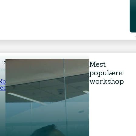
Mest
17. august 2026
Gratis Workshop
KOMMUNKASJON OG LEDELSE
populære
workshop
Kommunikasjon og
ledelse