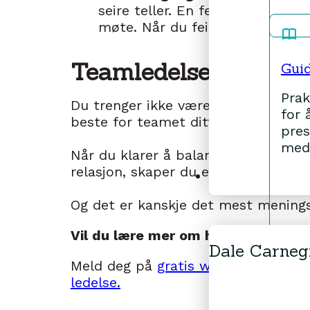
seire teller. En ferdigstilt rap
møte. Når du feirer det som fun
Teamledelse krever n
Gui
Prak
Du trenger ikke være perfekt, men 
for 
beste for teamet ditt, og være villig
pres
med
Når du klarer å balansere krav og stø
relasjon, skaper du et team som båd
Om oss
Og det er kanskje det mest meningsf
Vil du lære mer om hvordan du ka
Dale Carneg
Meld deg på
gratis workshop om l
ledelse.