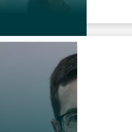
dan ta lederskap
suksess?