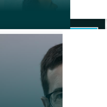
+47 90 09 09 16
norge@dalecarnegie.com
Lysaker torg 35, Oslo
dan ta lederskap
suksess?