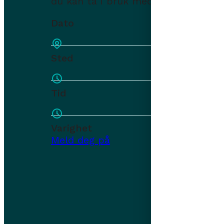
du kan ta i bruk med en gang.
Dato
17. au
Lysake
Sted
Kl. 14
Tid
1.5 ti
Varighet
Meld deg på