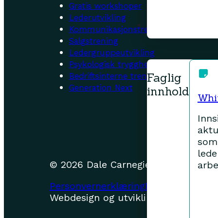
Gratis workshoper
Lederutvikling
Faglig innhold
Kommunikasjonstrening
Salgstrening
Ledergruppeutvikling
Psykologisk trygghet
Faglig
Bedriftsinterne treninger
Generation Next
innhold
Whi
Inns
aktu
som
lede
© 2026 Dale Carnegie Training Norg
arbe
Personvernerklæring
Nettstedskart
Webdesign og utvikling:
Klingit Nor