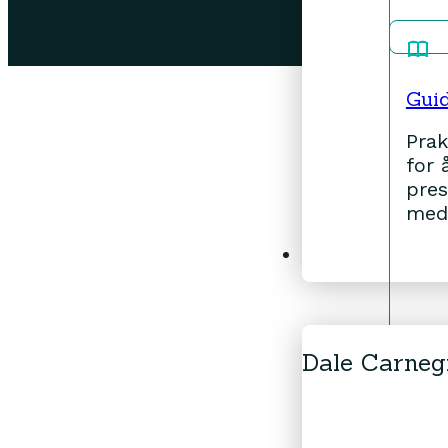
Gui
Prak
for 
pres
med
Om oss
Dale Carneg