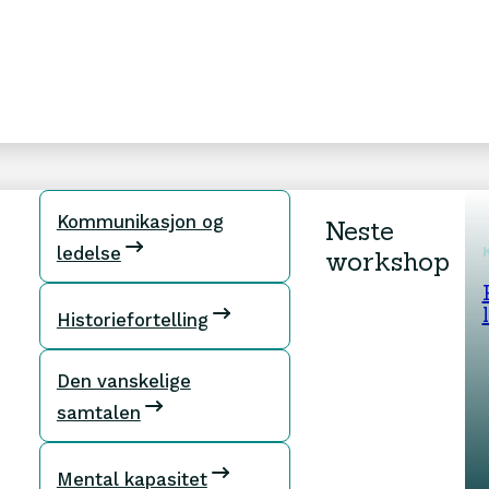
Ønsker du å 
knappen under
Motta prog
r
Kommunikasjon og
Neste
ledelse
workshop
Historiefortelling
Den vanskelige
samtalen
Ressurser
Faglig innhold
Mental kapasitet