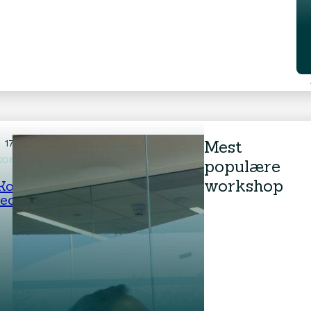
motta informasjon om dette programmet via e-post? K
 og fyll ut skjemaet så sender vi det til deg.
raminformasjon
Mest
17. august 2026
Gratis Workshop
KOMMUNKASJON OG LEDELSE
populære
workshop
Kommunikasjon og
ledelse
Kontakt
Dale Carnegie Norge