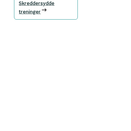
Skreddersydde
treninger
gust 2026
r Torg 35, 1366 Lysaker
:00-15:30
mer