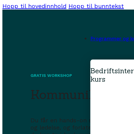
Hopp til hovedinnhold
Hopp til bunntekst
Programmer og k
Bedriftsinte
GRATIS WORKSHOP
kurs
Kommunikasjon o
Du får en hands-on smakebit på 
og ledelse, og forlater workshopen