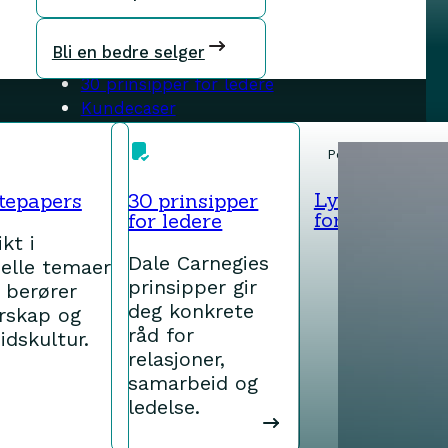
Artikler
Whitepapers
Bli en bedre selger
Praktiske guider
30 prinsipper for ledere
Kundecaser
Menneskene
Podcast
Kontakt oss
Om Dale Carnegie
Lytt nå: Hvor
tepapers
30 prinsipper
for å oppnå 
for ledere
Meld deg på nyhetsbrev
ikt i
Dale Carnegies
elle temaer
prinsipper gir
 berører
deg konkrete
rskap og
råd for
e
idskultur.
relasjoner,
samarbeid og
way AS
/
Montage AS
ledelse.