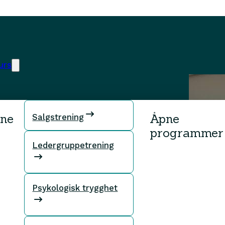
urs
rne
Åpne
Salgstrening
programmer
Ledergruppetrening
g ledelse
Psykologisk trygghet
programmet Kommunikasjon
 med ny innsikt og verktøy