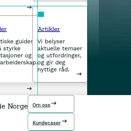
der
Artikler
tiske guider
Vi belyser
å styrke
aktuelle temaer
tasjoner og
og utfordringer,
arbeiderskap.
og gir deg
nyttige råd.
ie Norge
Om oss
Kundecaser